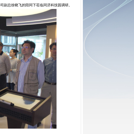
司副总徐晓飞的陪同下莅临同济科技园调研。