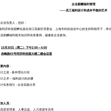
企业薪酬福利管理
——
员工福利设计和成本平衡的艺术
的企业负责人，您好：
同济科技园孵化器在张江高新区管委会、上海市科技创业中心的支持和指导下，举办本
企业薪酬福利相关知识和实务案例，诚邀各企业参加。
：
10月30日（周二）下午2:
00
～4:
00
：
赤峰路65号同济科技园大楼二楼会议室
主要内容
：
计之道 - 基本理论介绍
计之术 – 福利设计的步骤
计实务指引 - 企业实践分享
参加人员
：
中高层管理者、人事总监、人力资源专员等