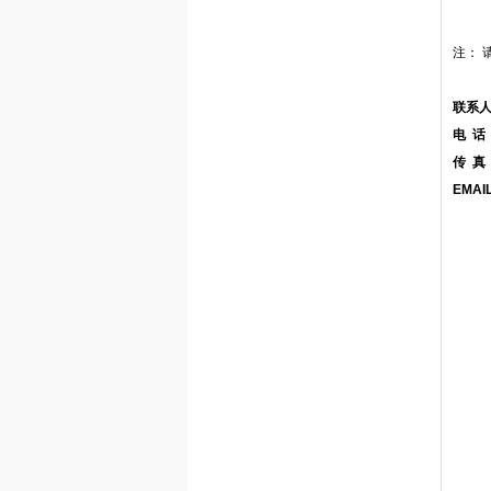
注： 
联系
电 话：
传 真：
EMAI