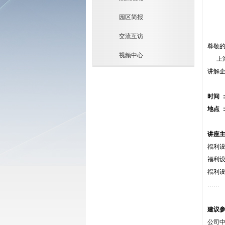
园区简报
交流互访
尊敬
视频中心
上海
讲解
时间 
地点 
讲座
福利设
福利设
福利设
……
建议
公司