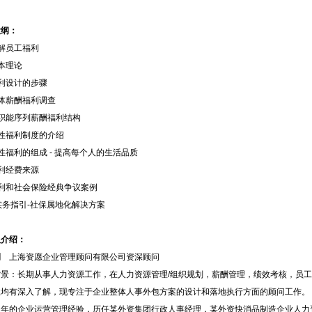
大纲：
解员工福利
本理论
利设计的步骤
体薪酬福利调查
职能序列薪酬福利结构
性福利制度的介绍
性福利的组成 - 提高每个人的生活品质
利经费来源
利和社会保险经典争议案例
实务指引-社保属地化解决方案
人介绍：
嗣
上海资愿企业管理顾问有限公司资深顾问
背景：长期从事人力资源工作，在人力资源管理/组织规划，薪酬管理，绩效考核，员
业均有深入了解，现专注于企业整体人事外包方案的设计和落地执行方面的顾问工作。
多年的企业运营管理经验，历任某外资集团行政人事经理，某外资快消品制造企业人力