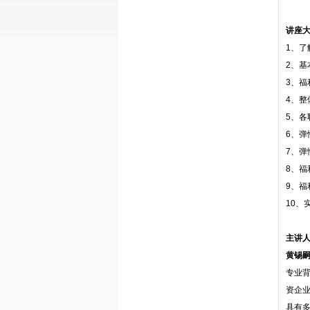
讲座
1、了
2、基
3、福
4、整
5、各
6、弹
7、弹
8、福
9、福
10、
主讲
黄锡
专业
资企
具有