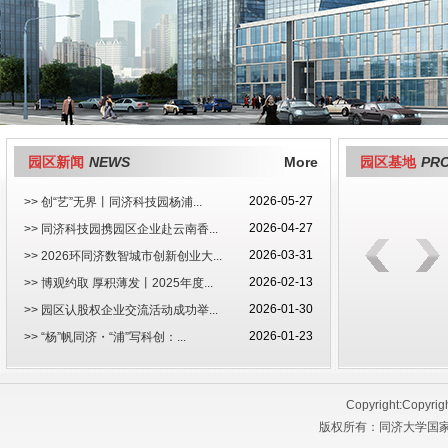
园区新闻
NEWS
More
园区基地
PR
2026-05-27
>> 创“艺”无界丨同济科技园杨浦...
2026-04-27
>> 同济科技园携园区企业赴云南香...
2026-03-31
>> 2026环同济数智城市创新创业大...
2026-02-13
>> 博观约取 厚积薄发丨2025年度...
2026-01-30
>> 园区认股权企业交流活动成功举...
2026-01-23
>> “杨”帆同济・“浦”写科创：...
Copyright:Copyrig
版权所有：同济大学国家大