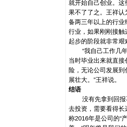
就开始自己创业。这
果不了了之。王祥认
备两三年以上的行业
行业，如果刚刚接触
起步的阶段就非常艰
“我自己工作几年
当时毕业出来就直接
险，无论公司发展到
展壮大。”王祥说。
结语
没有先拿到回报再
去投资，需要看得长
称2016年是公司的