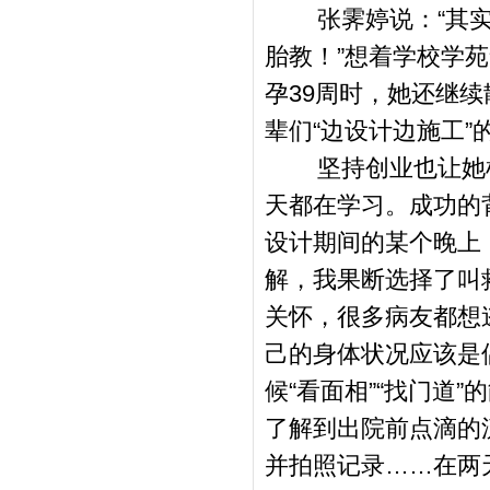
张霁婷说：
“
其
胎教！
”
想着学校学苑
孕
39
周时，她还继续
辈们
“
边设计边施工
”
坚持创业也让她
天都在学习。成功的
设计期间的某个晚上
解，我果断选择了叫
关怀，很多病友都想
己的身体状况应该是
候
“
看面相
”“
找门道
”
的
了解到出院前点滴的
并拍照记录
……
在两